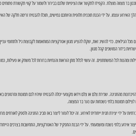
נון בר מצווה מוצלח. הקפידו לתקשר את הציפיות שלכם בבירור ולשמור על קווי תקשורת פתוחים כ
הלך האירוע עצמו. על ידי הכנת תוכנית חלופית והיותכם גמישים, תוכלו להבטיח זרימה חלקה של האיר
כל הגילאים. כדי להשיג זאת, שקלו להציע מגוון אטרקציות המותאמות לקבוצות גיל ולתחומי עניין 
רויות בידור המושכים קהל מגוון.
ות ומהנות לכל המשתתפים. זה עשוי לכלול מתן הוראות והנחיות ברורות לכל משחק או פעילות, כמו ג
הזיכרונות מהחגיגה. שכירת צלם או צלם וידאו מקצועי יכולה להבטיח שיהיו לכם תמונות וסרטונים 
ים לצילום תמונות בלתי נשכחות עם נער בר המצווה.
ת על ידי יצירת תגית ייחודית לאירוע. זה יכול לעזור ליצור באז סביב החגיגה ולספק לאורחים מרחב
ליצור אירוע בלתי נשכח ומשמעותי. על ידי הבנת התפקיד של האטרקציות, התחשבות בצרכים הייחודיי
ם.