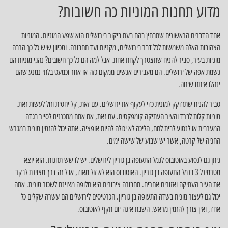
מדוע תחנות המוניות כה חשובות?
אחד הדברים הראשונים שתבחין בהם בעת ביקור בירושלים הוא שפע המוניות. המוניות
הצהובות האלה משמשות לכל דבר בירושלים, מקניות ועד תחבורה. ומכיוון שיש כל כך הרבה
מוניות בעיר, סביר להניח שתצטרך לקחת אחת. אבל למה הם כל כך חשובים? נהגי מוניות הם
נשמת אפה של ירושלים. הם מעבירים אנשים ממקום כזה או אחר וכמעט בלתי נמנע שהם
ינהלו איתם שיחה.
סביר להניח שתזדקק למונית כדי לעקוף את ירושלים. עם זאת, קל יחסית וזול לעשות זאת.
מוניות קלות לברד והעיר העתיקה קומפקטית. עם זאת, אם אתם מתכננים לסייר בגדה
המערבית או לנסוע לבית לחם, הליכה לא יכולה להיות אופציה. אתה יכול להזמין מונית במגרש
החניה של קרטה, אשר יש שבוע של שישה ימים.
ניתן גם לנסוע באוטובוס לנמל התעופה בן גוריון לירושלים. יש לו שש תחנות. הוא יוצא
מטרמינל 3 בנמל התעופה בן גוריון. האוטובוס הוא לא זול מאוד, אבל זה דרך מצוינת לבקר
את העיר העתיקה ואזורים אחרים. תחבורה ציבורית היא חלופה מצוינת לשכור מונית. אתה
יכול גם לעצור מונית בשדה התעופה בן גוריון. הכרטיסים לירושלים הם עשרה שקלים כל
אחד, ואין צורך להזמין מראש. השבת אינה יום תקף לאוטובוס.