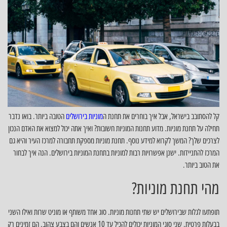
קל להסתובב בישראל, אבל איך בוחרים את תחנת ה
מוניות בירושלים
הטובה ביותר. בואו נדבר
תחילה על תחנת מוניות. מדוע תחנות המוניות חשובות? ואיך אתה יכול למצוא את האדם הנכון
לצרכים שלך? המשך לקרוא למידע נוסף. תחנת מוניות מספקת תחבורה למרכז העיר והיא גם
המרכז להתניידות. ישנן אפשרויות רבות למוניות בתחנת המוניות בירושלים. הנה איך לבחור
את הטוב ביותר.
מהי תחנת מוניות?
תופתעו לגלות שבירושלים יש שתי תחנות מוניות. סוג אחד משותף או מוניט שרות ואילו השני
בבעלות פרטית. שני סוגי המוניות יכולים להכיל עד 10 אנשים והם בצבע צהוב. הם זמינים רק