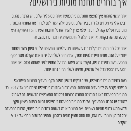
איך בוחרים תחנת מוניות בירושלים?
אתה עשוי לתהות איך למצוא תחנת מוניות כאשר אתה נוסע לירושלים. יש הרבה. נהגים
רבים אולי לא מכירים כל רחוב בירושלים. טיפים אלה יעזרו לכם לבחור את המונית הנכונה.
מונית בירושלים קלה לברד, כך שלא צריך להכיר את כל רחובות העיר. העיר העתיקה היא
קטנה ונגישה בקלות, אז אתה עלול להיות מופתע עד כמה נוח במצב זה.
אתה יכול לזהות מונית בקלות ברגע שאתה מגיע לשדה התעופה על ידי סימן צהוב ושחור
ייחודי על הגג. מונית חייבת להיות מטר, ואתה חייב לשלם על ידי הצגת הקבלה מטר בסוף
המסע. בעת בחירת מונית, הקפד לנהל משא ומתן על המחיר לפני שאתה נכנס. אם אתה
נוסע עם מספר גדול של אנשים, מצפה לשלם מחיר גבוה יותר.
בעת בחירת מונית בירושלים, עליך לבקש רישיון נהיגה תקף. תעריף המוניות הישראלי
הרשמי נקבע על ידי הערים והמחוזות. המערכה האחרונה בירושלים הייתה בינואר 2017. כל
המוניות הפועלות באזור הנהיגה החובה כפופות לפקודת התעריפים הרשמית. זה לא חוקי
להוריד או לחרוג מהתעריף. על כל המוניות הפועלות בירושלים להיות בעלות רישיון תקף
ולהשתמש במוני מוניות רשמיים. אם המונית אינה רשומה במד מוניות רשמי, הצוות במסעדה
יכול להזמין מונית. עם זאת, אם אתה מזמין מונית בטלפון, תחויב בתשלום נוסף של 5.12
שקלים.