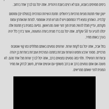
בימים מסוימים בשבוע, והם לא רצים בשבת היהודית. אתה יכול גם לברך אחד ברחוב.
ישנן שתי תחנות מוניות מרכזיות בירושלים: תחנת השירות המרכזית (במפלס ים) ומחסום
קלנדיה. האחרון נמצא ליד המחסום ויש לו מגרש חניה אוטומטי. למרות שהאחרון עמוס
מקודמו, עדיין תוכלו להשיג מונית תוך חצי שעה מהראשון. נסיעה במונית בין תחנות אלה
יכולה להגיע עד 50 שקלים. אתה יכול גם ברד מונית בשדה התעופה, אשר בדרך כלל יהיה
בערך באותו מחיר.
בתל אביב, אתה יכול גם לקחת שרות. שרוטים נוסעים באותם מסלולים כמו קווי אוטובוס
מרכזיים. מספר ארבע וחמש השרות עוברות בתחנה המרכזית ועוברות בשדרות בן יהודה
ובשדרות רוטשילד. תלוי כמה נוסעים נמצאים ברכב, אתה יכול לברך שרות מכל אחד מהם. לא
משנה אם אתם נוסעים ברכב או ברכב משותף עם אנשים אחרים, חשוב לבדוק את מחיר
המונית לפני שאתם ממריאים.