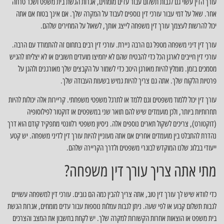
עורך הדין עשוי גם לגבות תשלום עבור עדים מומחים, אגרות הגשת בית משפט ושכר טרחה
אחר. שאל על דמי עבור עורכי דין נוספים לעבוד על המקרה שלך. אם אינך בטוח אם אתה
יכול להרשות לעצמך עורך דין משפחה לייצג אותך, לשאול על המחירים שלהם.
עורך דין דיני משפחה מטפל גם הרבה ניירת. עורכי דין רבים בתחום זה להתמודד עם הרבה.
עורכי דין חייבים לארגן הכל כדי להבטיח שהם לא יחמיצו מועדים חשובים או לא יצליחו להגיש
מסמכים בזמן. מומלץ להיות מאורגן היטב כדי לשמור על הקבצים שלך מאורגנים ולהגן על
פרטיות הלקוח שלך. אתה גם צריך להיות גמיש בשעות העבודה שלך.
עורך דין יכול ללמוד משפטים וגם ללמד או לתרגל משפטי משפחתי. קריירות אלה יכולות להיות
תחרותיות ביותר, ולכן מועמדים שיש להם תואר שני במשפטים או דוקטור לפילוסופיה
(דוקטורט), צריכים לשקול תארים נוספים אלה. ניסיון משפטי רלוונטי מתפקיד קודם הוא דרך
נהדרת להתבלט בין מועמדים אחרים אם אתה מעוניין להיות עורך דין לדיני משפחה. יש קטע
ייעודי בבלוג שלנו המוקדש לבוגרי משפטים ולדרך הקריירה שלהם.
מתי אתה צריך עורך דין משפחה?
כדי לוודא שיש לך עורך דין טוב, אתה צריך להבין כמה הם גובים. עורכי דין למשפחה עשויים
לגבות תשלום קבוע או לפי שעה. ניתן לגבות עמלות נוספות עבור עדים מומחים, אגרות הגשת
בית משפט או הוצאות אחרות הקשורות למקרה שלך. יש לקחת בחשבון את המצב והצרכים