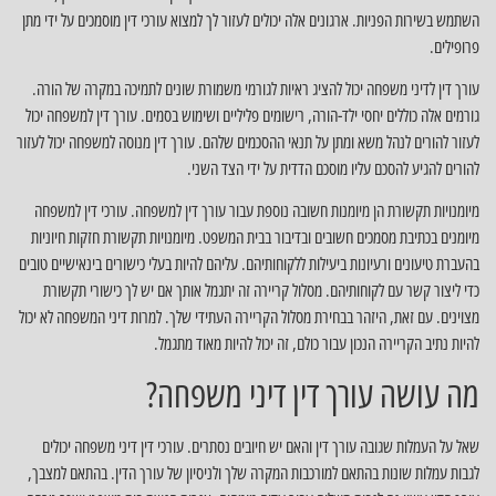
השתמש בשירות הפניות. ארגונים אלה יכולים לעזור לך למצוא עורכי דין מוסמכים על ידי מתן
פרופילים.
עורך דין לדיני משפחה יכול להציג ראיות לגורמי משמורת שונים לתמיכה במקרה של הורה.
גורמים אלה כוללים יחסי ילד-הורה, רישומים פליליים ושימוש בסמים. עורך דין למשפחה יכול
לעזור להורים לנהל משא ומתן על תנאי ההסכמים שלהם. עורך דין מנוסה למשפחה יכול לעזור
להורים להגיע להסכם עליו מוסכם הדדית על ידי הצד השני.
מיומנויות תקשורת הן מיומנות חשובה נוספת עבור עורך דין למשפחה. עורכי דין למשפחה
מיומנים בכתיבת מסמכים חשובים ובדיבור בבית המשפט. מיומנויות תקשורת חזקות חיוניות
בהעברת טיעונים ורעיונות ביעילות ללקוחותיהם. עליהם להיות בעלי כישורים בינאישיים טובים
כדי ליצור קשר עם לקוחותיהם. מסלול קריירה זה יתגמל אותך אם יש לך כישורי תקשורת
מצוינים. עם זאת, היזהר בבחירת מסלול הקריירה העתידי שלך. למרות דיני המשפחה לא יכול
להיות נתיב הקריירה הנכון עבור כולם, זה יכול להיות מאוד מתגמל.
מה עושה עורך דין דיני משפחה?
שאל על העמלות שגובה עורך דין והאם יש חיובים נסתרים. עורכי דין דיני משפחה יכולים
לגבות עמלות שונות בהתאם למורכבות המקרה שלך ולניסיון של עורך הדין. בהתאם למצבך,